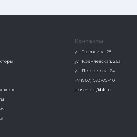
Контакты
ул. Эшкинина, 25
кторы
ул. Кремлевская, 26а
ы
ул. Прохорова, 24
+7 (960) 093-09-40
ошколе
jimschool@bk.ru
ты
ия
ы