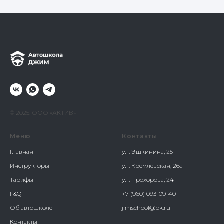
© 2025. ООО «АКТИВ»
Меню
Контакты
Главная
ул. Эшкинина, 25
Инструкторы
ул. Кремлевская, 26а
Тарифы
ул. Прохорова, 24
F&Q
+7 (960) 093-09-40
Об автошколе
jimschool@bk.ru
Контакты